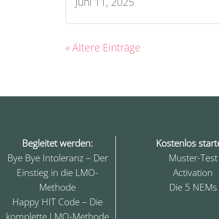
Juni 11, 2025
« Ältere Einträge
Begleitet werden:
Kostenlos start
Bye Bye Intoleranz – Der
Muster-Test
Einstieg in die LMO-
Activation
Methode
Die 5 NEMs
Happy HIT Code – Die
komplette LMO-Methode