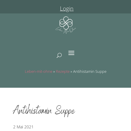
Login
Leben-mit-ohne
»
Rezepte
»
Antihistamin Suppe
Antihistamin Suppe
2 Mai 2021