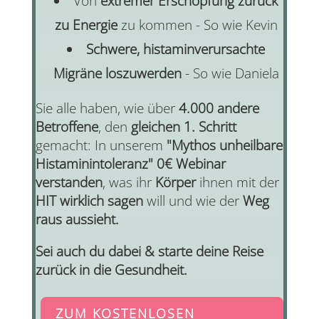
Von
extremer Erschöpfung zurück
zu Energie
zu kommen - So wie Kevin
Schwere, histaminverursachte
Migräne loszuwerden
- So wie Daniela
Sie alle haben, wie über
4.000 andere
Betroffene
, den
gleichen 1. Schritt
gemacht: In unserem
"Mythos unheilbare
Histaminintoleranz" 0€ Webinar
verstanden
, was ihr
Körper
ihnen mit der
HIT wirklich sagen
will und wie der
Weg
raus aussieht.
Sei auch du dabei & starte deine Reise
zurück in die Gesundheit.
ZUM KOSTENLOSEN