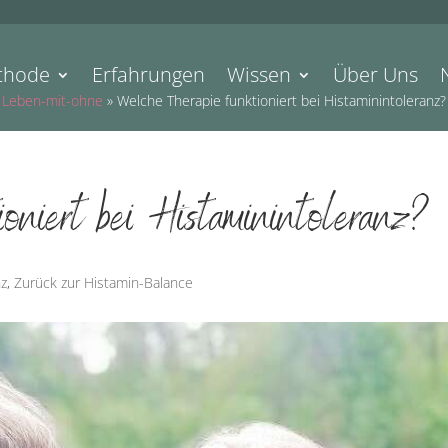
thode
Erfahrungen
Wissen
Über Uns
Leben-mit-ohne
»
Welche Therapie funktioniert bei Histaminintoleranz?
ioniert bei Histaminintoleranz?
nz
,
Zurück zur Histamin-Balance