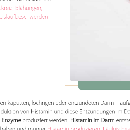
kreiz, Blähungen,
Kreislaufbeschwerden
nen kaputten, löchrigen oder entzündeten Darm –
auf
uktion von Histamin und diese Entzündungen im Dar
e Enzyme
produziert werden.
Histamin im Darm
entste
haben und munter
Histamin produzieren, Fäulnis bes