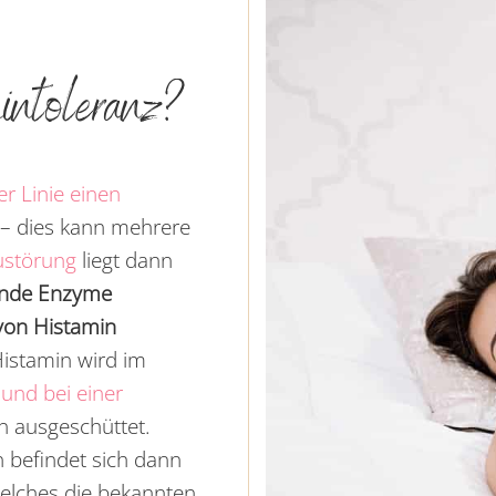
nintoleranz?
er Linie einen
t – dies kann mehrere
ustörung
liegt dann
ende Enzyme
on Histamin
Histamin wird im
und bei einer
n ausgeschüttet.
 befindet sich dann
welches die bekannten