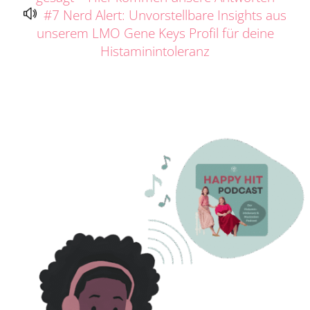
#7 Nerd Alert: Unvorstellbare Insights aus
unserem LMO Gene Keys Profil für deine
Histaminintoleranz