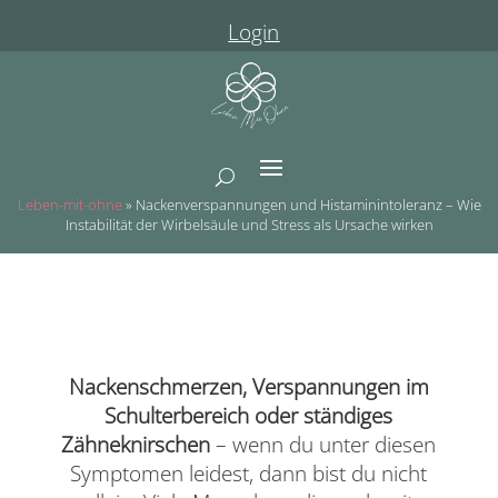
Login
Leben-mit-ohne
»
Nackenverspannungen und Histaminintoleranz – Wie
Instabilität der Wirbelsäule und Stress als Ursache wirken
Nackenschmerzen, Verspannungen im
Schulterbereich oder ständiges
Zähneknirschen
– wenn du unter diesen
Symptomen leidest, dann bist du nicht