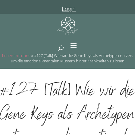
Login
Leben-mit-ohne
»
#127 [Talk] Wie wir die Gene Keys als Archetypen nutzen,
um die emotional-mentalen Mustern hinter Krankheiten zu lösen
#127 [Talk] Wie wir die
Gene Keys als Archetypen