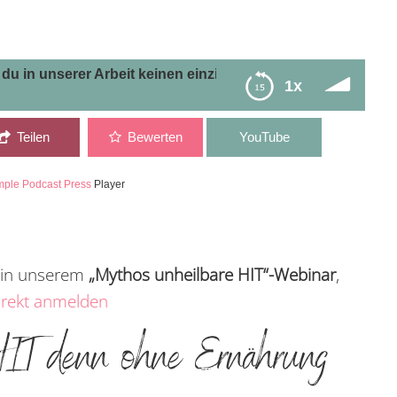
unserer Arbeit keinen einzigen Ernährungstipp findest – V
1x
gen Ernährungstipp findest – Versprochen
Teilen
Bewerten
YouTube
mple Podcast Press
Player
t in unserem
„Mythos unheilbare HIT“-Webinar
,
irekt anmelden
HIT denn ohne Ernährung