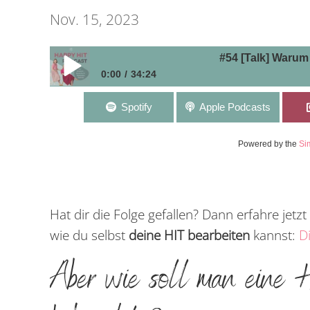
Nov. 15, 2023
#54 [Talk] Warum du in 
0:00
34:24
#54 [Talk] Warum du in unserer Arbeit keinen einzi
Spotify
Apple Podcasts
Powered by the
Si
Hat dir die Folge gefallen? Dann erfahre jetz
wie du selbst
deine HIT bearbeiten
kannst:
D
Aber wie soll man eine 