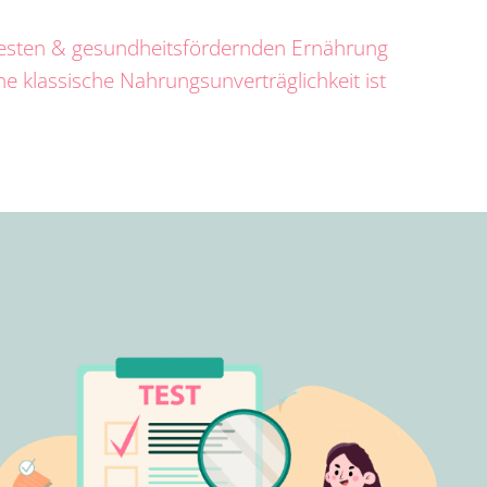
nntesten & gesundheitsfördernden Ernährung
e klassische Nahrungsunverträglichkeit ist