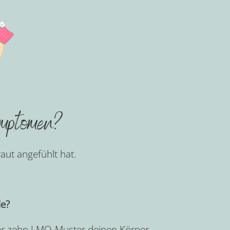
ymptomen?
raut angefühlt hat.
le?
der zehn LMO-Muster deinen Körper