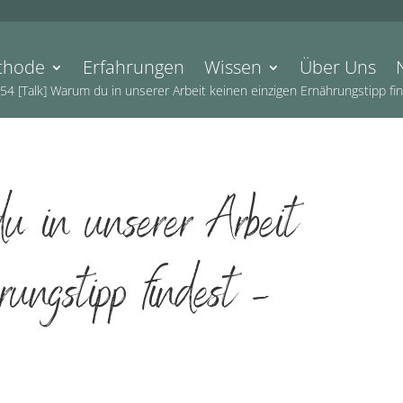
thode
Erfahrungen
Wissen
Über Uns
54 [Talk] Warum du in unserer Arbeit keinen einzigen Ernährungstipp f
 in unserer Arbeit
ungstipp findest –