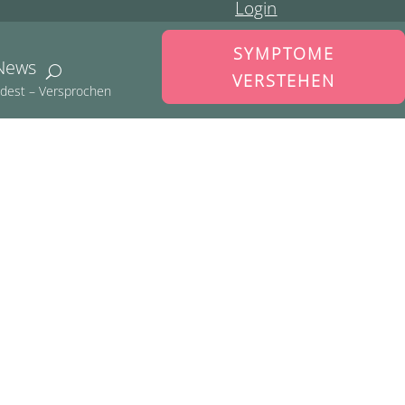
Login
SYMPTOME
News
VERSTEHEN
indest – Versprochen