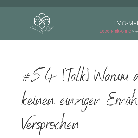
LMO-Me
Leben-mit-ohne
»
#
#54 [Talk] Warum du
keinen einzigen Ernähr
Versprochen