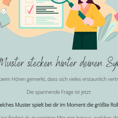
uster stecken hinter deinen S
 beim Hören gemerkt, dass sich vieles erstaunlich vert
Die spannende Frage ist jetzt:
lches Muster spielt bei dir im Moment die größte Rol
est findest du in wenigen Minuten heraus, welches 