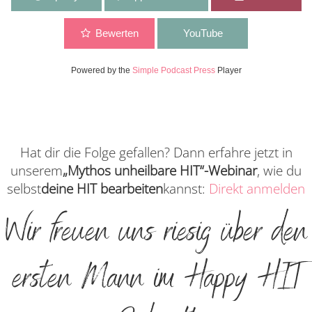
Lebensmitteln zu normalem Essen & Energie – Kevin aus
dem Happy HIT Code
Bewerten
YouTube
Powered by the
Simple Podcast Press
Player
Hat dir die Folge gefallen? Dann erfahre jetzt in
unserem
„Mythos unheilbare HIT“-Webinar
, wie du
selbst
deine HIT bearbeiten
kannst:
Direkt anmelden
Wir freuen uns riesig über den
ersten Mann im Happy HIT