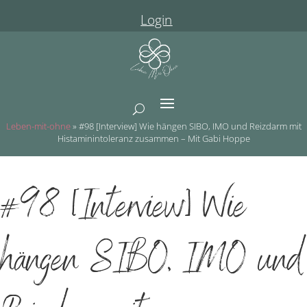
Login
Leben-mit-ohne
»
#98 [Interview] Wie hängen SIBO, IMO und Reizdarm mit
Histaminintoleranz zusammen – Mit Gabi Hoppe
#98 [Interview] Wie
hängen SIBO, IMO und