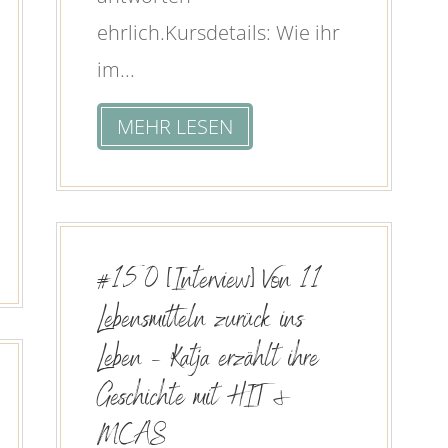
ehrlich.Kursdetails: Wie ihr
im...
MEHR LESEN
#150 [Interview] Von 11
Lebensmitteln zurück ins
Leben – Katja erzählt ihre
Geschichte mit HIT &
MCAS