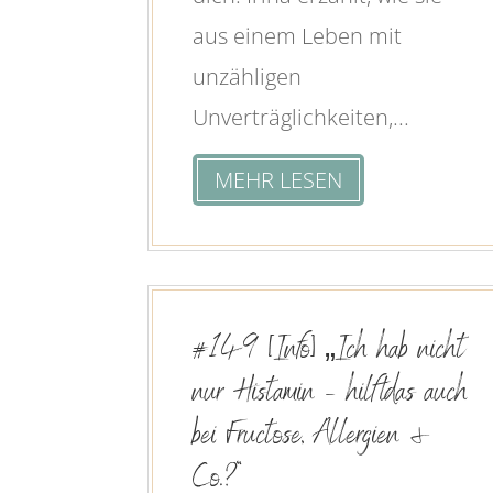
aus einem Leben mit
unzähligen
Unverträglichkeiten,...
MEHR LESEN
#149 [Info] „Ich hab nicht
nur Histamin – hilft das auch
bei Fructose, Allergien &
Co.?“