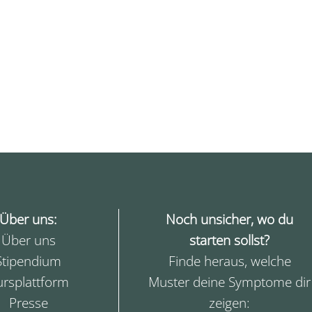
Über uns:
Noch unsicher, wo du
Über uns
starten sollst?
Stipendium
Finde heraus, welche
ursplattform
Muster deine Symptome dir
Presse
zeigen: