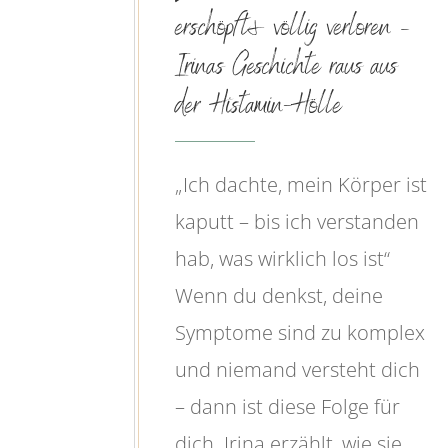
erschöpft & völlig verloren –
Irinas Geschichte raus aus
der Histamin-Hölle
„Ich dachte, mein Körper ist
kaputt – bis ich verstanden
hab, was wirklich los ist“
Wenn du denkst, deine
Symptome sind zu komplex
und niemand versteht dich
– dann ist diese Folge für
dich. Irina erzählt, wie sie