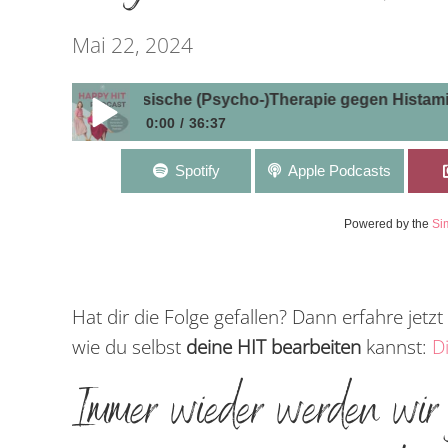
Mai 22, 2024
9 [Talk] Klassische (Psycho-)Therapie gegen Histaminintole
0:00
36:37
#79 [Talk] Klassische (Psycho-)Therapie gegen Hist
Spotify
Apple Podcasts
Limitationen
Powered by the
Si
Hat dir die Folge gefallen? Dann erfahre jetz
wie du selbst
deine HIT bearbeiten
kannst:
D
Immer wieder werden wir ge