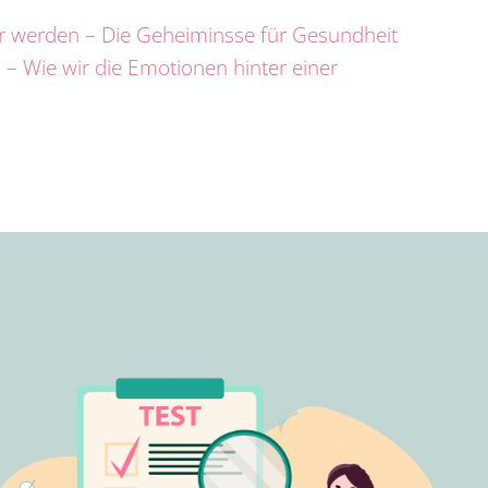
er werden – Die Geheiminsse für Gesundheit
 – Wie wir die Emotionen hinter einer