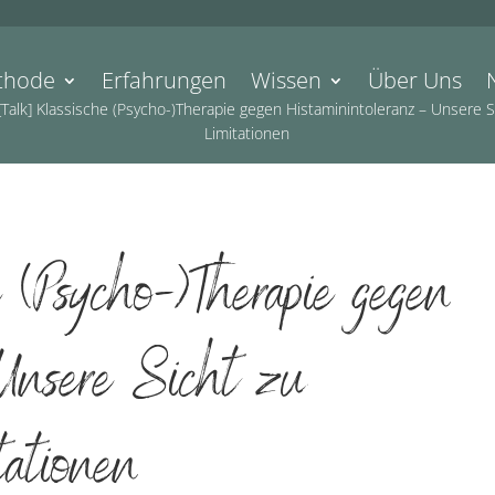
thode
Erfahrungen
Wissen
Über Uns
[Talk] Klassische (Psycho-)Therapie gegen Histaminintoleranz – Unsere S
Limitationen
 (Psycho-)Therapie gegen
 Unsere Sicht zu
ationen