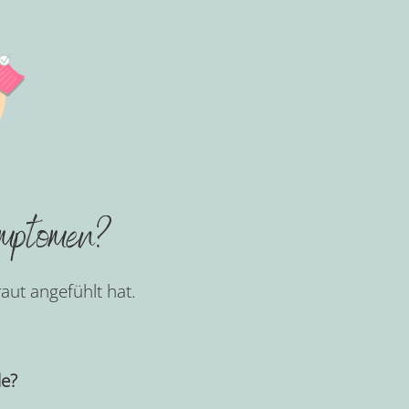
ymptomen?
raut angefühlt hat.
le?