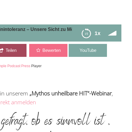
ranz – Unsere Sicht zu Möglichkeiten & Limitationen
1x
aminintoleranz – Unsere Sicht zu Möglichkeiten &
Teilen
Bewerten
YouTube
mple Podcast Press
Player
t in unserem
„Mythos unheilbare HIT“-Webinar
,
irekt anmelden
fragt, ob es sinnvoll ist ,