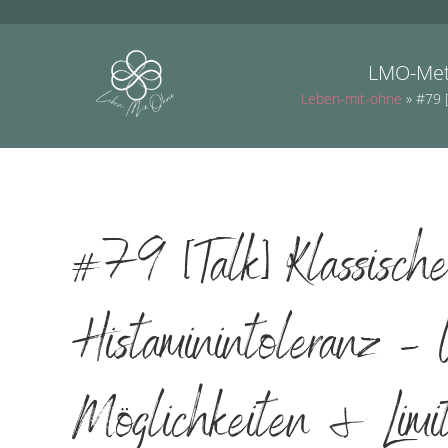
LMO-Me
Leben-mit-ohne
»
#79 
#79 [Talk] Klassische
Histaminintoleranz –
Möglichkeiten & Limit