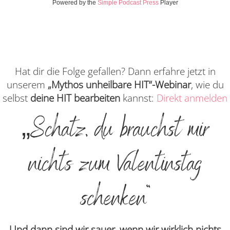
Powered by the
Simple Podcast Press
Player
Hat dir die Folge gefallen? Dann erfahre jetzt in
unserem
„Mythos unheilbare HIT“-Webinar
, wie du
selbst
deine HIT bearbeiten
kannst:
Direkt anmelden
„Schatz, du brauchst mir
nichts zum Valentinstag
schenken“
Und dann sind wir sauer, wenn wir wirklich nichts