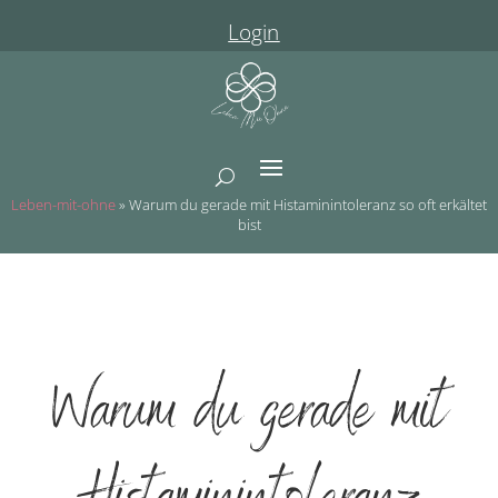
Login
Leben-mit-ohne
»
Warum du gerade mit Histaminintoleranz so oft erkältet
bist
Warum du gerade mit