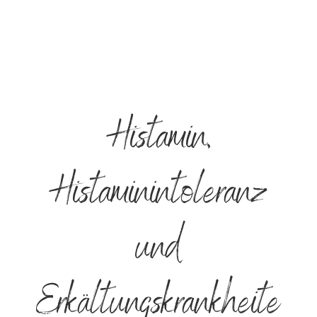
Histamin,
Histaminintoleranz
und
Erkältungskrankheite